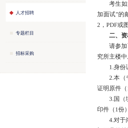
考生如
人才招聘
加面试”的
2，PDF
专题栏目
二、资
请参加
招标采购
究所主楼中
1.身
2.本
证明原件（
3.国
印件（1份
4.对