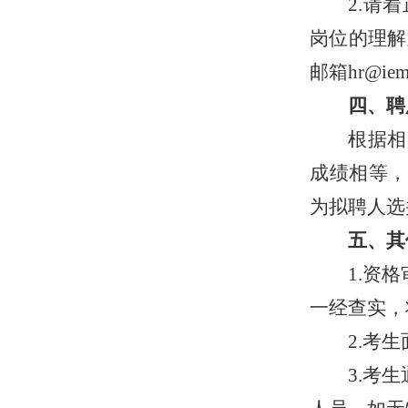
2.请
岗位的理解
邮箱hr@iem.
四、聘
根据相
成绩相等，
为拟聘人选
五、其
1.资
一经查实，
2.考
3.考