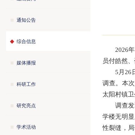
通知公告
综合信息
202
员付皓然、
媒体播报
5月2
调查。本次
科研工作
太阳村镇卫
研究亮点
调查发
学楼无明显
学术活动
性裂缝，局