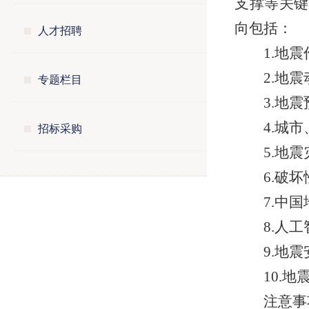
支撑等关键
向包括：
人才招聘
1.地
2.地
专题栏目
3.地
4.城
招标采购
5.地
6.破
7.中
8.人
9.地
10.
注意事