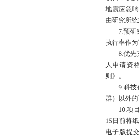
地震应急响
由研究所统
7.预
执行率作为
8.优
人申请资
则》。
9.科
群）以外的
10.
15日前将
电子版提交至